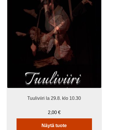
Tuuliviiri la 29.8. klo 10.30
2,00
€
Näytä tuote