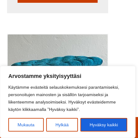
Arvostamme yksityisyyttäsi
Käytämme evästeitä selauskokemuksesi parantamiseksi,
personoitujen mainosten ja sisällön tarjoamiseksi ja
liikenteemme analysoimiseksi. Hyväksyt evästeidemme
käytön klikkaamalla ”Hyväksy kaikki”.
0
Mukauta
Hylkää
Hyväksy kaikki
Etsi:
Haku