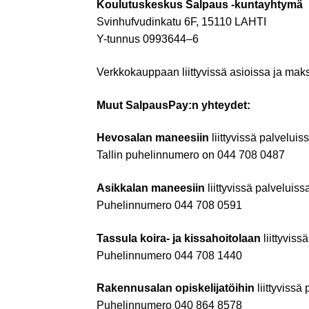
Koulutuskeskus Salpaus -kuntayhtymä
Svinhufvudinkatu 6F, 15110 LAHTI
Y-tunnus 0993644–6
Verkkokauppaan liittyvissä asioissa ja maks
Muut SalpausPay:n yhteydet:
Hevosalan maneesiin
liittyvissä palveluis
Tallin puhelinnumero on 044 708 0487
Asikkalan maneesiin
liittyvissä palveluis
Puhelinnumero 044 708 0591
Tassula koira- ja kissahoitolaan
liittyviss
Puhelinnumero 044 708 1440
Rakennusalan opiskelijatöihin
liittyvissä
Puhelinnumero 040 864 8578