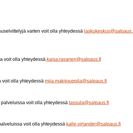
uselvittelyjä varten voit olla yhteydessä
laskukeskus@salpaus.f
sa voit olla yhteydessä
kaisa.rasanen@salpaus.fi
sa voit olla yhteydessä
miia.makijouppila@salpaus.fi
ä palveluissa voit olla yhteydessä
tassula@salpaus.fi
 palveluissa voit olla yhteydessä
kalle.virlander@salpaus.fi