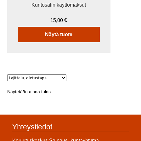
Kuntosalin käyttömaksut
15,00
€
Näytä tuote
Näytetään ainoa tulos
Yhteystiedot
Koulutuskeskus Salpaus -kuntayhtymä