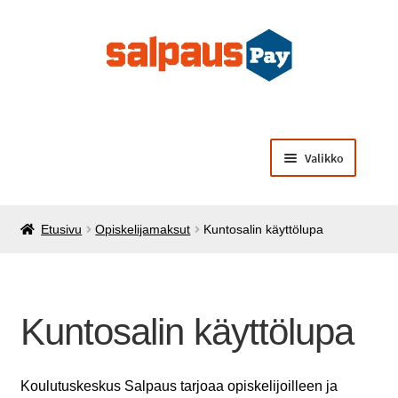
Siirry
Siirry
navigointiin
sisältöön
Valikko
Laajenna
Opiskelijamaksut
alemman
Etusivu
Opiskelijamaksut
Kuntosalin käyttölupa
tason
Laajenna
Käsintehtyä opiskelijoilta
valikko
alemman
tason
Laajenna
Muut palvelut ja tuotteet
valikko
alemman
Kuntosalin käyttölupa
tason
valikko
Koulutuskeskus Salpaus tarjoaa opiskelijoilleen ja