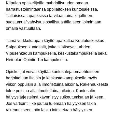
Kiipulan opiskelijoille mahdollisuuden omaan
harrastustoimintaansa oppilaitoksen kuntosaleissa.
Tällaisissa tapauksissa tarvitaan aina kirjallinen
suostumus/ vahvistus osallistua tällaiseen toimintaan
omalla vastuullaan.
Tämä verkkokaupan käyttölupa kattaa Koulutuskeskus
Salpauksen kuntosalit, jotka sijaitsevat Lahden
Vipusenkadun kampuksella, keskustakampuksella sekä
Heinolan Opintie 1:n kampuksella.
Opiskelijat voivat käyttää kuntosaleja omaehtoiseen
harjoitteluun iltaisin ja keskusta-kampuksella myös
viikonloppuisin alla ilmoitettuina aikoina. Rakennuksesta
tulee poistua alla ilmoitettuina aikoina. Kuntosalin
hälytysjärjestelmä käynnistyy sulkeutumisajan jälkeen.
Jos vartiointiliike joutuu tulemaan hälytyksen takia
rakennukseen, niin lasku toimitetaan hälytyksen