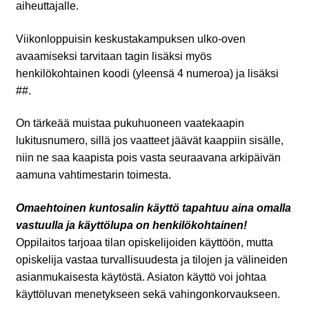
aiheuttajalle.
Viikonloppuisin keskustakampuksen ulko-oven
avaamiseksi tarvitaan tagin lisäksi myös
henkilökohtainen koodi (yleensä 4 numeroa) ja lisäksi
##.
On tärkeää muistaa pukuhuoneen vaatekaapin
lukitusnumero, sillä jos vaatteet jäävät kaappiin sisälle,
niin ne saa kaapista pois vasta seuraavana arkipäivän
aamuna vahtimestarin toimesta.
Omaehtoinen kuntosalin käyttö tapahtuu aina omalla
vastuulla ja käyttölupa on henkilökohtainen!
Oppilaitos tarjoaa tilan opiskelijoiden käyttöön, mutta
opiskelija vastaa turvallisuudesta ja tilojen ja välineiden
asianmukaisesta käytöstä. Asiaton käyttö voi johtaa
käyttöluvan menetykseen sekä vahingonkorvaukseen.