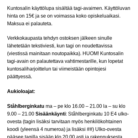
Kuntosalin käyttölupa sisältää tagi-avaimen. Käyttöluvan
hinta on 15€ ja se on voimassa koko opiskeluaikasi.
Maksua ei palauteta.
Verkkokaupasta tehdyn ostoksen jälkeen sinulle
lähetetään tekstiviesti, kun tagi on noudettavissa
(viestissä mainitaan noutopaikka). HUOM! Kuntosalin
tagi-avain on palautettava vahtimestarille, kun lopetat
kuntosaliharjoittelun tai viimeistään opintojesi
päättyessä.
Aukioloajat:
Ståhlberginkatu
ma – pe klo 16.00 – 21.00 la – su klo
9.00 – 21.00
Sisäänkäynti
: Ståhlberginkatu 10 E4 ulko-
ovesta (tagin lisäksi tarvitaan myös henkilökohtainen
koodi (yleensä 4 numeroa) ja lisäksi ##) Ulko-ovesta
pääsee tagilla sisään klo 20.00 asti ja rakennuksesta