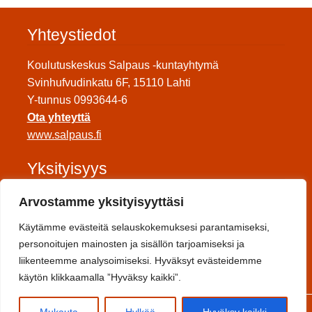
Yhteystiedot
Koulutuskeskus Salpaus -kuntayhtymä
Svinhufvudinkatu 6F, 15110 Lahti
Y-tunnus 0993644-6
Ota yhteyttä
www.salpaus.fi
Yksityisyys
Tietosuojaseloste
Arvostamme yksityisyyttäsi
Saavutettavuuseloste
Käytämme evästeitä selauskokemuksesi parantamiseksi,
Toimitusehdot
personoitujen mainosten ja sisällön tarjoamiseksi ja
liikenteemme analysoimiseksi. Hyväksyt evästeidemme
Sosiaalinen media
käytön klikkaamalla ”Hyväksy kaikki”.
0