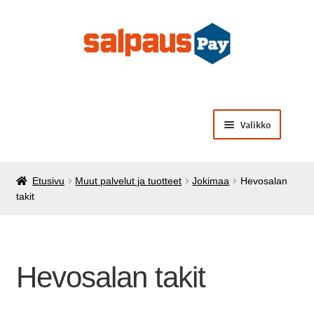
Siirry
Siirry
navigointiin
sisältöön
Valikko
Laajenna
Opiskelijamaksut
alemman
Etusivu
Muut palvelut ja tuotteet
Jokimaa
Hevosalan
tason
Laajenna
Käsintehtyä opiskelijoilta
takit
valikko
alemman
tason
Laajenna
Muut palvelut ja tuotteet
valikko
alemman
tason
Hevosalan takit
valikko