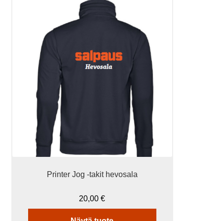
Tällä
tuotteella
on
useampi
muunnelma.
Voit
tehdä
valinnat
tuotteen
sivulla.
Printer Jog -takit hevosala
20,00
€
Näytä tuote