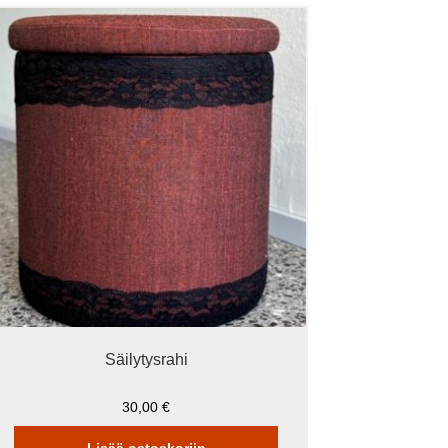
Säilytysrahi
30,00
€
Lisää ostoskoriin