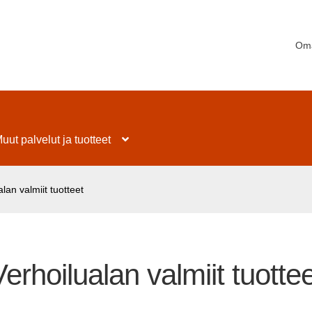
Oma
uut palvelut ja tuotteet
lan valmiit tuotteet
Verhoilualan valmiit tuottee