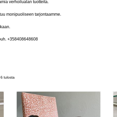
mia verhoilualan tuotteita.
ustuu monipuoliseen tarjontaamme.
ukaan.
i puh. +358408648608
6 tulosta