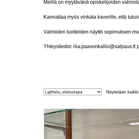
Meillä on myytävänä opiskelijoiden valmista
Kannattaa myös vinkata kaverille, että tut
Valmiiden tuotteiden näyttö sopimuksen m
Yhteystiedot: riia.paavonkallio@salpaus.f
Näytetään kaikki 