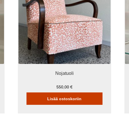
Nojatuoli
550,00
€
Lisää ostoskoriin