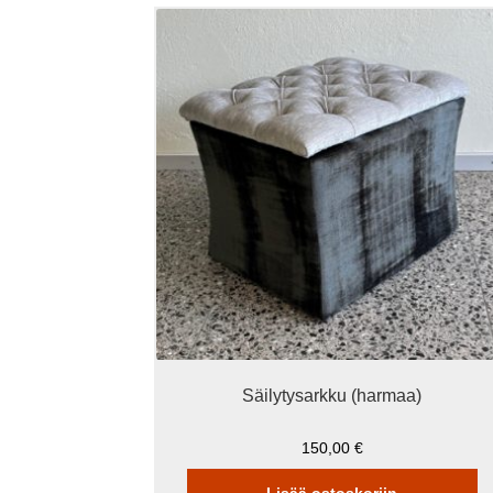
Säilytysarkku (harmaa)
150,00
€
Lisää ostoskoriin