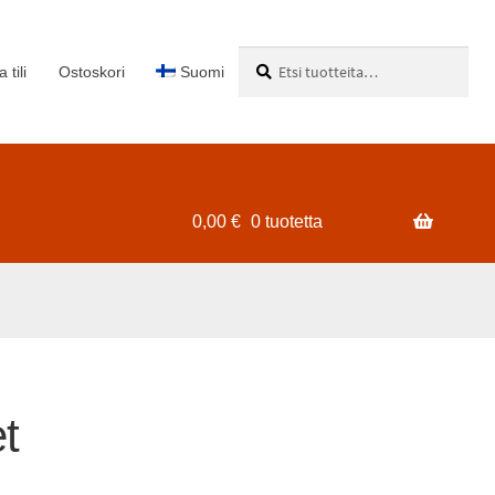
Etsi:
Haku
 tili
Ostoskori
Suomi
0,00
€
0 tuotetta
t