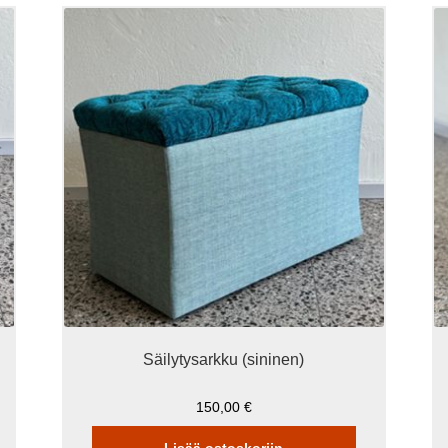
Säilytysarkku (sininen)
150,00
€
Lisää ostoskoriin