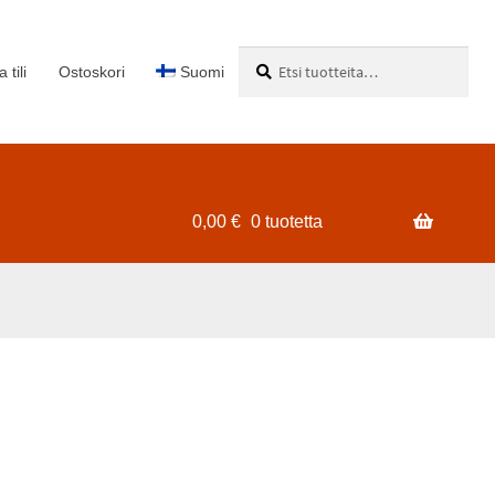
Etsi:
Haku
 tili
Ostoskori
Suomi
0,00
€
0 tuotetta