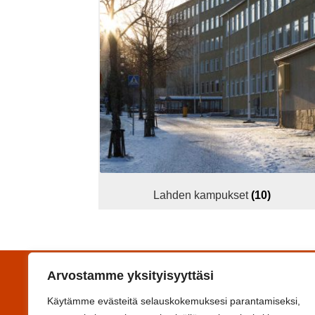
Lahden kampukset
(10)
Arvostamme yksityisyyttäsi
Yhteystiedot
Käytämme evästeitä selauskokemuksesi parantamiseksi,
Koulutuskeskus Salpaus -kuntayhtymä