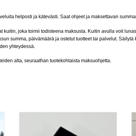
alveluita helposti ja kätevästi. Saat ohjeet ja maksettavan summ
t kuitin, joka toimii todisteena maksusta. Kuitin avulla voit luna
n summa, päivämäärä ja ostetut tuotteet tai palvelut. Säilytä kuit
oiden yhteydessä.
iden alta, seuraathan tuotekohtaista maksuohjetta.