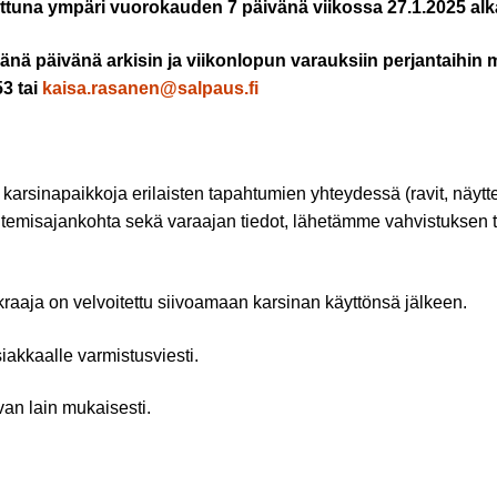
ttuna ympäri vuorokauden 7 päivänä viikossa 27.1.2025 alk
nä päivänä arkisin ja viikonlopun varauksiin perjantaihin 
53 tai
kaisa.rasanen@salpaus.fi
karsinapaikkoja erilaisten tapahtumien yhteydessä (ravit, näyt
ähtemisajankohta sekä varaajan tiedot, lähetämme vahvistuksen 
raaja on velvoitettu siivoamaan karsinan käyttönsä jälkeen.
akkaalle varmistusviesti.
an lain mukaisesti.