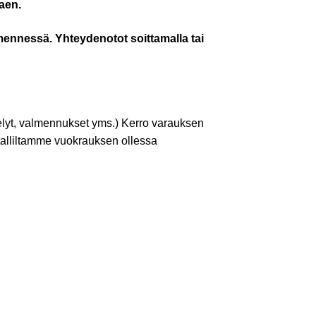
aen.
mennessä. Yhteydenotot soittamalla tai
telyt, valmennukset yms.) Kerro varauksen
talliltamme vuokrauksen ollessa