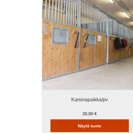
Karsinapaikka/pv
20,00
€
Näytä tuote