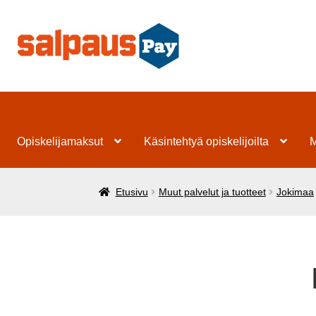
Siirry
Siirry
navigointiin
sisältöön
Opiskelijamaksut
Käsintehtyä opiskelijoilta
M
Etusivu
Muut palvelut ja tuotteet
Jokimaa