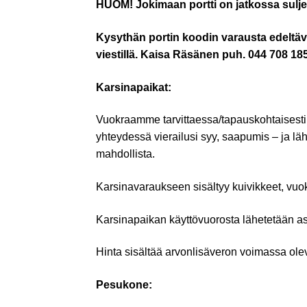
HUOM! Jokimaan portti on jatkossa sulje
Kysythän portin koodin varausta edeltävä
viestillä. Kaisa Räsänen puh. 044 708 18
Karsinapaikat:
Vuokraamme tarvittaessa/tapauskohtaisesti 
yhteydessä vierailusi syy, saapumis – ja l
mahdollista.
Karsinavaraukseen sisältyy kuivikkeet, vuok
Karsinapaikan käyttövuorosta lähetetään asi
Hinta sisältää arvonlisäveron voimassa olev
Pesukone: