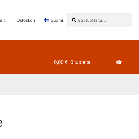
Etsi:
Haku
 tili
Ostoskori
Suomi
0,00
€
0 tuotetta
e