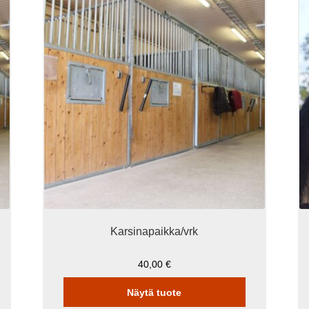
Karsinapaikka/vrk
40,00
€
Näytä tuote