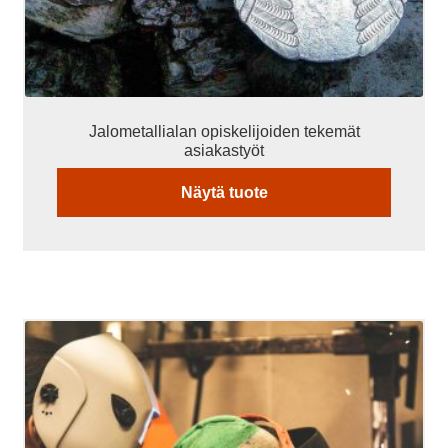
Jalometallialan opiskelijoiden tekemät
asiakastyöt
Näytä tuote