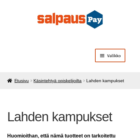
Siirry
Siirry
navigointiin
sisältöön
Valikko
Laajenna
Opiskelijamaksut
alemman
Etusivu
Käsintehtyä opiskelijoilta
Lahden kampukset
tason
Laajenna
Käsintehtyä opiskelijoilta
valikko
alemman
tason
Laajenna
Muut palvelut ja tuotteet
valikko
alemman
Lahden kampukset
tason
valikko
Huomioithan, että nämä tuotteet on tarkoitettu