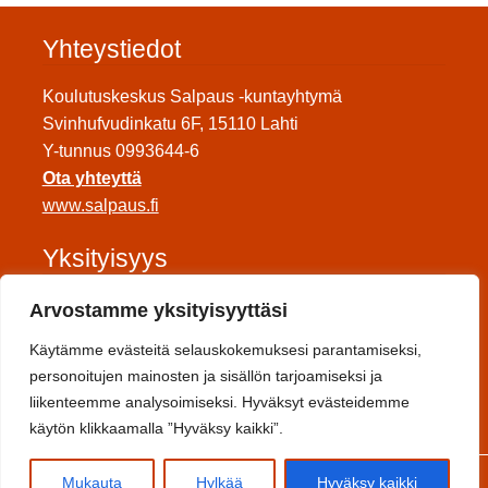
Yhteystiedot
Koulutuskeskus Salpaus -kuntayhtymä
Svinhufvudinkatu 6F, 15110 Lahti
Y-tunnus 0993644-6
Ota yhteyttä
www.salpaus.fi
Yksityisyys
Tietosuojaseloste
Arvostamme yksityisyyttäsi
Saavutettavuuseloste
Käytämme evästeitä selauskokemuksesi parantamiseksi,
Toimitusehdot
personoitujen mainosten ja sisällön tarjoamiseksi ja
liikenteemme analysoimiseksi. Hyväksyt evästeidemme
Sosiaalinen media
käytön klikkaamalla ”Hyväksy kaikki”.
0
Mukauta
Hylkää
Hyväksy kaikki