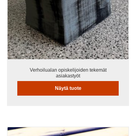
Verhoilualan opiskelijoiden tekemät
asiakastyöt
Näytä tuote