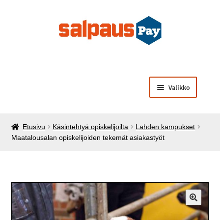
Siirry
Siirry
navigointiin
sisältöön
Valikko
Laajenna
Opiskelijamaksut
alemman
Etusivu
Käsintehtyä opiskelijoilta
Lahden kampukset
tason
Laajenna
Käsintehtyä opiskelijoilta
Maatalousalan opiskelijoiden tekemät asiakastyöt
valikko
alemman
tason
Laajenna
Muut palvelut ja tuotteet
valikko
alemman
tason
valikko
🔍