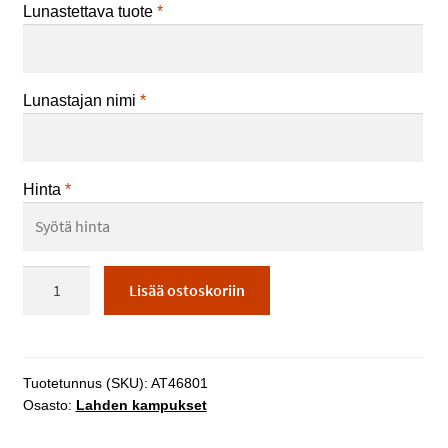
Lunastettava tuote
*
Lunastajan nimi
*
Hinta
*
Maatalousalan
Lisää ostoskoriin
opiskelijoiden
tekemät
asiakastyöt
määrä
Tuotetunnus (SKU):
AT46801
Osasto:
Lahden kampukset