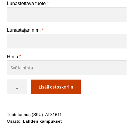
Lunastettava tuote
*
Lunastajan nimi
*
Hinta
*
Kone-
Lisää ostoskoriin
ja
tuotantotekn
opiskelijoiden
tekemät
Tuotetunnus (SKU):
AT31611
asiakastyöt
Osasto:
Lahden kampukset
määrä