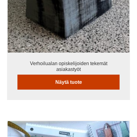
Verhoilualan opiskelijoiden tekemät
asiakastyöt
Näytä tuote