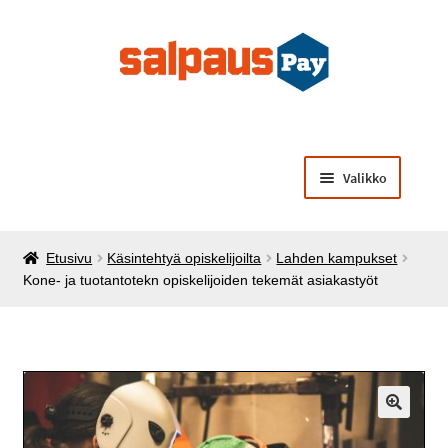
Siirry
Siirry
navigointiin
sisältöön
Valikko
Laajenna
Opiskelijamaksut
alemman
Etusivu
Käsintehtyä opiskelijoilta
Lahden kampukset
tason
Laajenna
Käsintehtyä opiskelijoilta
Kone- ja tuotantotekn opiskelijoiden tekemät asiakastyöt
valikko
alemman
tason
Laajenna
Muut palvelut ja tuotteet
valikko
alemman
tason
valikko
🔍