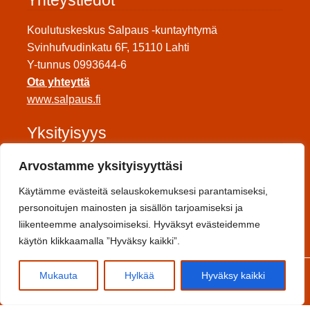
Koulutuskeskus Salpaus -kuntayhtymä
Svinhufvudinkatu 6F, 15110 Lahti
Y-tunnus 0993644-6
Ota yhteyttä
www.salpaus.fi
Yksityisyys
Tietosuojaseloste
Arvostamme yksityisyyttäsi
Saavutettavuuseloste
Käytämme evästeitä selauskokemuksesi parantamiseksi,
Toimitusehdot
personoitujen mainosten ja sisällön tarjoamiseksi ja
liikenteemme analysoimiseksi. Hyväksyt evästeidemme
Sosiaalinen media
käytön klikkaamalla ”Hyväksy kaikki”.
0
Mukauta
Hylkää
Hyväksy kaikki
Etsi:
Haku