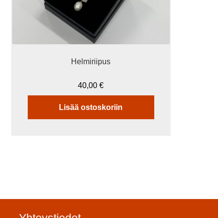
Helmiriipus
40,00
€
Lisää ostoskoriin
Yhteystiedot