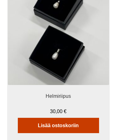
Helmiriipus
30,00
€
Lisää ostoskoriin