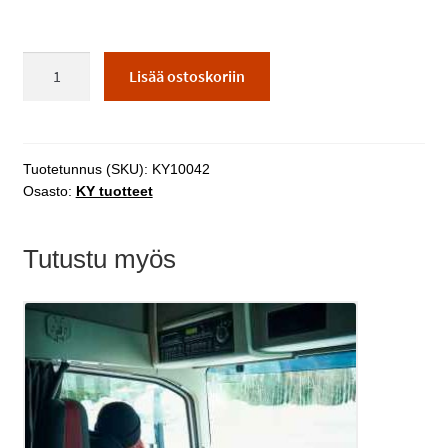
Ammattipätevyyden
Lisää ostoskoriin
jatkokoulutuksen
rekisteröintimaksu
määrä
Tuotetunnus (SKU):
KY10042
Osasto:
KY tuotteet
Tutustu myös
Tällä
tuotteella
on
useampi
muunnelma.
Voit