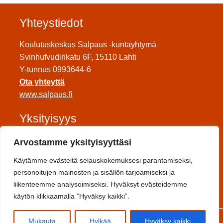
Yhteystiedot
Koulutuskeskus Salpaus -kuntayhtymä
Svinhufvudinkatu 6F, 15110 Lahti
Y-tunnus 0993644-6
Ota yhteyttä
www.salpaus.fi
Yksityisyys
Tietosuojaseloste
Arvostamme yksityisyyttäsi
Saavutettavuuseloste
Käytämme evästeitä selauskokemuksesi parantamiseksi,
Toimitusehdot
personoitujen mainosten ja sisällön tarjoamiseksi ja
liikenteemme analysoimiseksi. Hyväksyt evästeidemme
Sosiaalinen media
käytön klikkaamalla ”Hyväksy kaikki”.
0
Mukauta
Hylkää
Hyväksy kaikki