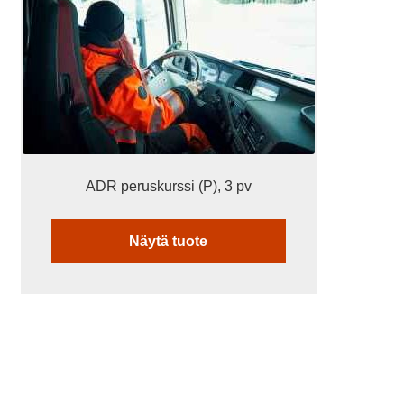
muunnelma.
Voit
tehdä
valinnat
tuotteen
sivulla.
ADR peruskurssi (P), 3 pv
Näytä tuote