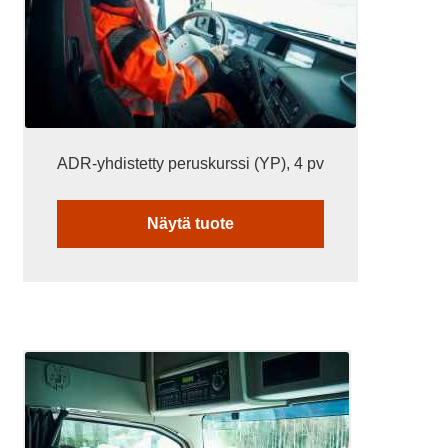
tehdä
valinnat
tuotteen
sivulla.
ADR-yhdistetty peruskurssi (YP), 4 pv
Näytä tuote
Tällä
tuotteella
on
useampi