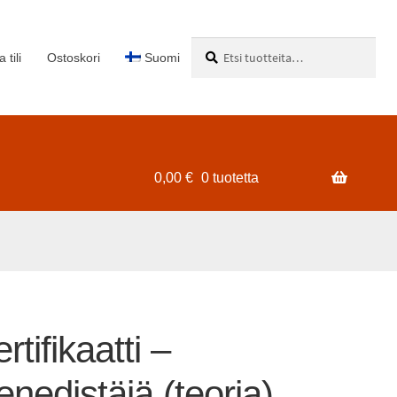
Etsi:
Haku
 tili
Ostoskori
Suomi
0,00
€
0 tuotetta
tifikaatti –
nedistäjä (teoria)