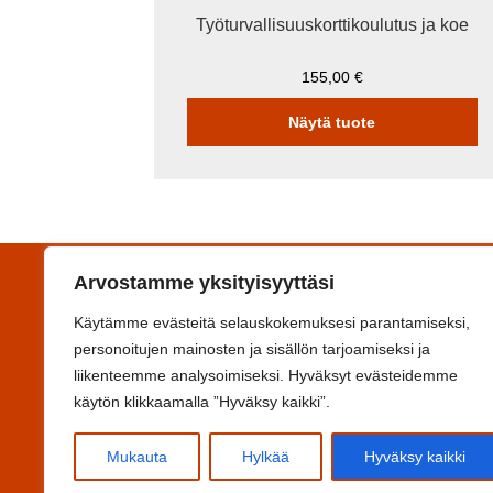
Työturvallisuuskorttikoulutus ja koe
155,00
€
Näytä tuote
Arvostamme yksityisyyttäsi
Yhteystiedot
Käytämme evästeitä selauskokemuksesi parantamiseksi,
Koulutuskeskus Salpaus -kuntayhtymä
personoitujen mainosten ja sisällön tarjoamiseksi ja
Svinhufvudinkatu 6F, 15110 Lahti
liikenteemme analysoimiseksi. Hyväksyt evästeidemme
Y-tunnus 0993644-6
käytön klikkaamalla ”Hyväksy kaikki”.
Ota yhteyttä
www.salpaus.fi
Mukauta
Hylkää
Hyväksy kaikki