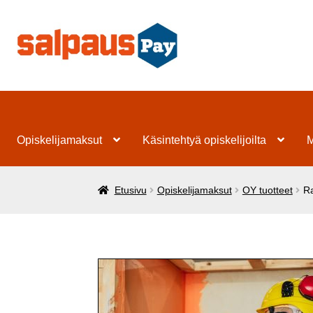
Siirry
Siirry
navigointiin
sisältöön
Opiskelijamaksut
Käsintehtyä opiskelijoilta
M
Etusivu
Opiskelijamaksut
OY tuotteet
Ra