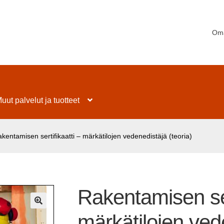
Oma
uut palvelut ja tuotteet
kentamisen sertifikaatti – märkätilojen vedenedistäjä (teoria)
Rakentamisen ser
🔍
märkätilojen vede