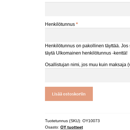
Henkilötunnus
*
Henkilötunnus on pakollinen täyttää. Jos 
täytä Ulkomainen henkilötunnus -kenttä!
Osallistujan nimi, jos muu kuin maksaja
(
Rakentamisen
Lisää ostoskoriin
sertifikaatti
-
märkätilojen
vedenedistäjä
Tuotetunnus (SKU):
OY10073
(teoria)
Osasto:
OY tuotteet