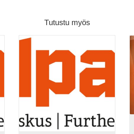
määrä
Tutustu myös
Tällä
tuotteella
on
useampi
muunnelma.
Voit
tehdä
valinnat
tuotteen
sivulla.