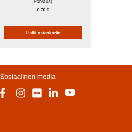
korvaus)
0,70
€
Lisää ostoskoriin
Sosiaalinen media