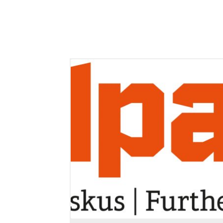
Tällä
tuotteella
on
useampi
muunnelma.
Voit
tehdä
valinnat
tuotteen
sivulla.