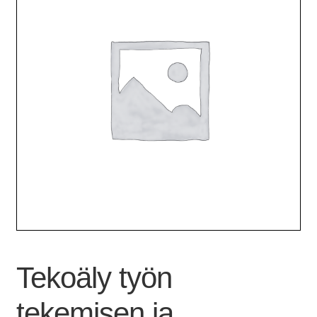
Tekoäly työn
tekemisen ja