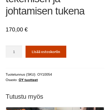
johtamisen tukena
170,00
€
Tekoäly
Lisää ostoskoriin
työn
tekemisen
ja
johtamisen
Tuotetunnus (SKU):
OY10054
tukena
Osasto:
OY tuotteet
määrä
Tutustu myös