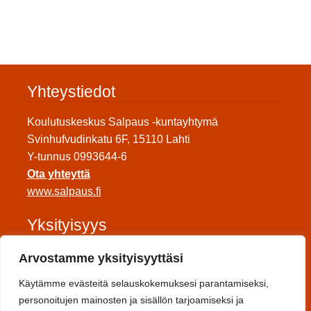
Yhteystiedot
Koulutuskeskus Salpaus -kuntayhtymä
Svinhufvudinkatu 6F, 15110 Lahti
Y-tunnus 0993644-6
Ota yhteyttä
www.salpaus.fi
Yksityisyys
Tietosuojaseloste
Arvostamme yksityisyyttäsi
Saavutettavuuseloste
Käytämme evästeitä selauskokemuksesi parantamiseksi,
Toimitusehdot
personoitujen mainosten ja sisällön tarjoamiseksi ja