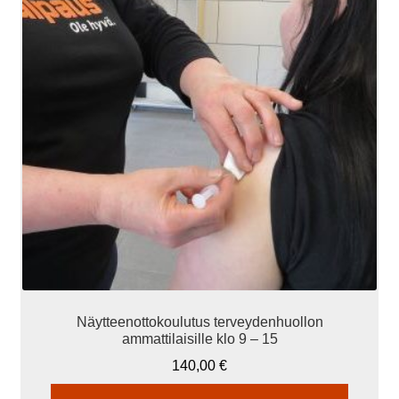
Tällä
tuotteella
on
useampi
muunnelma.
Voit
tehdä
valinnat
tuotteen
sivulla.
Näytteenottokoulutus terveydenhuollon
ammattilaisille klo 9 – 15
140,00
€