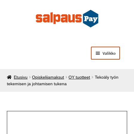
Siirry
Siirry
navigointiin
sisältöön
Valikko
Laajenna
Opiskelijamaksut
alemman
Etusivu
Opiskelijamaksut
OY tuotteet
Tekoäly työn
tason
Laajenna
Käsintehtyä opiskelijoilta
tekemisen ja johtamisen tukena
valikko
alemman
tason
Laajenna
Muut palvelut ja tuotteet
valikko
alemman
tason
valikko