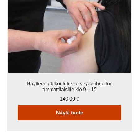
muunnelma.
Voit
tehdä
valinnat
tuotteen
sivulla.
Näytteenottokoulutus terveydenhuollon
ammattilaisille klo 9 – 15
140,00
€
Näytä tuote