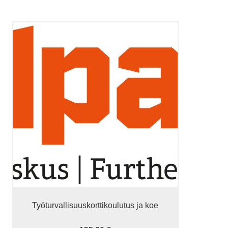
Tällä
tuotteella
on
useampi
muunnelma.
Voit
tehdä
valinnat
tuotteen
sivulla.
Työturvallisuuskorttikoulutus ja koe