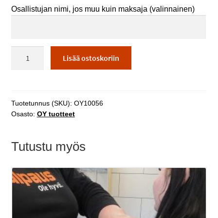
Osallistujan nimi, jos muu kuin maksaja
(valinnainen)
TESTI
Lisää ostoskoriin
NINA
määrä
Tuotetunnus (SKU):
OY10056
Osasto:
OY tuotteet
Tutustu myös
Tällä
tuotteella
on
useampi