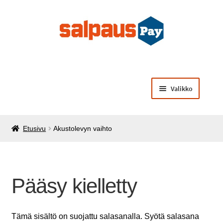
Siirry
Siirry
navigointiin
sisältöön
Valikko
Laajenna
Opiskelijamaksut
alemman
Etusivu
Akustolevyn vaihto
tason
Laajenna
Käsintehtyä opiskelijoilta
valikko
alemman
tason
Laajenna
Muut palvelut ja tuotteet
valikko
alemman
Pääsy kielletty
tason
valikko
Tämä sisältö on suojattu salasanalla. Syötä salasana