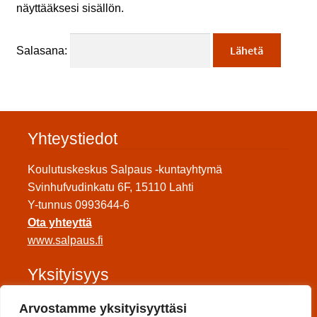
näyttääksesi sisällön.
Salasana:
Yhteystiedot
Koulutuskeskus Salpaus -kuntayhtymä
Svinhufvudinkatu 6F, 15110 Lahti
Y-tunnus 0993644-6
Ota yhteyttä
www.salpaus.fi
Yksityisyys
Tietosuojaseloste
Arvostamme yksityisyyttäsi