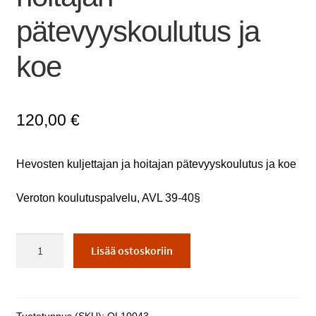
pätevyyskoulutus ja
koe
120,00
€
Hevosten kuljettajan ja hoitajan pätevyyskoulutus ja koe
Veroton koulutuspalvelu, AVL 39-40§
Hevosten
Lisää ostoskoriin
kuljettajan
ja
hoitajan
pätevyyskoulutus