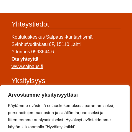
Yhteystiedot
Koulutuskeskus Salpaus -kuntayhtymä
Svinhufvudinkatu 6F, 15110 Lahti
Y-tunnus 0993644-6
Ota yhteyttä
www.salpaus.fi
Yksityisyys
Tietosuojaseloste
Arvostamme yksityisyyttäsi
Saavutettavuuseloste
Käytämme evästeitä selauskokemuksesi parantamiseksi,
Toimitusehdot
personoitujen mainosten ja sisällön tarjoamiseksi ja
liikenteemme analysoimiseksi. Hyväksyt evästeidemme
Sosiaalinen media
käytön klikkaamalla ”Hyväksy kaikki”.