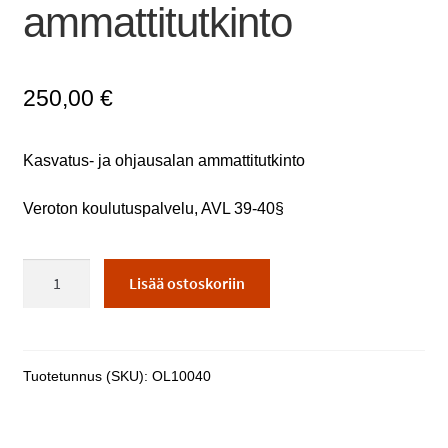
ammattitutkinto
250,00
€
Kasvatus- ja ohjausalan ammattitutkinto
Veroton koulutuspalvelu, AVL 39-40§
Kasvatus-
Lisää ostoskoriin
ja
ohjausalan
ammattitutkinto
määrä
Tuotetunnus (SKU):
OL10040