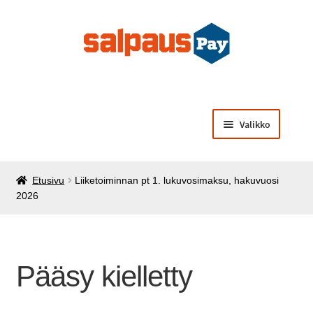
Siirry
Siirry
navigointiin
sisältöön
Valikko
Laajenna
Opiskelijamaksut
alemman
Etusivu
Liiketoiminnan pt 1. lukuvosimaksu, hakuvuosi
tason
Laajenna
Käsintehtyä opiskelijoilta
2026
valikko
alemman
tason
Laajenna
Muut palvelut ja tuotteet
valikko
alemman
tason
Pääsy kielletty
valikko