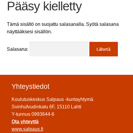
Pääsy kielletty
Tämä sisältö on suojattu salasanalla. Syötä salasana
näyttääksesi sisällön.
Salasana:
Yhteystiedot
Koulutuskeskus Salpaus -kuntayhtymä
Svinhufvudinkatu 6F, 15110 Lahti
Y-tunnus 0993644-6
Ota yhteyttä
www.salpaus.fi