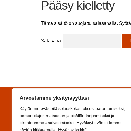
Pääsy kielletty
Tämä sisältö on suojattu salasanalla. Syötä
Salasana:
Arvostamme yksityisyyttäsi
Yhteystiedot
Käytämme evästeitä selauskokemuksesi parantamiseksi,
Koulutuskeskus Salpaus -kuntayhtymä
personoitujen mainosten ja sisällön tarjoamiseksi ja
Svinhufvudinkatu 6F, 15110 Lahti
liikenteemme analysoimiseksi. Hyväksyt evästeidemme
Y-tunnus 0993644-6
käytön klikkaamalla ”Hyväksy kaikki”.