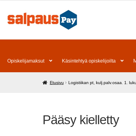
Siirry
Siirry
navigointiin
sisältöön
Opiskelijamaksut
Käsintehtyä opiskelijoilta
M
Etusivu
Logistiikan pt, kulj.palv.osaa. 1. 
Pääsy kielletty