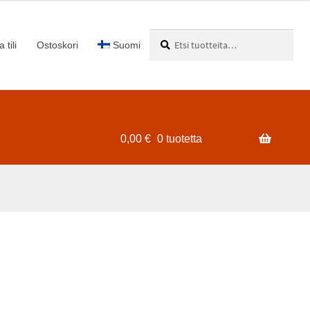
Etsi:
Haku
 tili
Ostoskori
Suomi
0,00
€
0 tuotetta