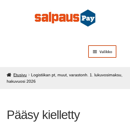
Siirry
Siirry
navigointiin
sisältöön
Valikko
Laajenna
Opiskelijamaksut
alemman
Etusivu
Logistiikan pt, muut, varastonh. 1. lukuvosimaksu,
tason
Laajenna
Käsintehtyä opiskelijoilta
hakuvuosi 2026
valikko
alemman
tason
Laajenna
Muut palvelut ja tuotteet
valikko
alemman
tason
Pääsy kielletty
valikko