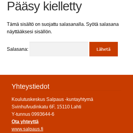
Pääsy kielletty
Tämä sisältö on suojattu salasanalla. Syötä salasana
näyttääksesi sisällön.
Salasana:
Yhteystiedot
Koulutuskeskus Salpaus -kuntayhtymä
Svinhufvudinkatu 6F, 15110 Lahti
Y-tunnus 0993644-6
Ota yhteyttä
www.salpaus.fi