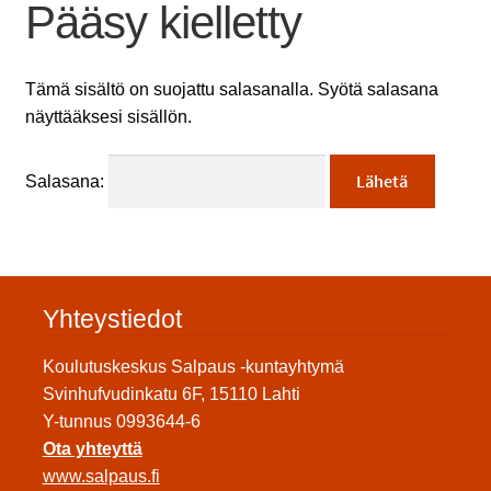
Pääsy kielletty
Tämä sisältö on suojattu salasanalla. Syötä salasana
näyttääksesi sisällön.
Salasana:
Yhteystiedot
Koulutuskeskus Salpaus -kuntayhtymä
Svinhufvudinkatu 6F, 15110 Lahti
Y-tunnus 0993644-6
Ota yhteyttä
www.salpaus.fi