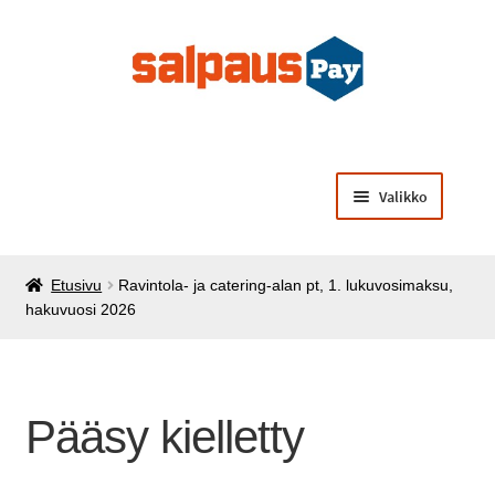
Siirry
Siirry
navigointiin
sisältöön
Valikko
Laajenna
Opiskelijamaksut
alemman
Etusivu
Ravintola- ja catering-alan pt, 1. lukuvosimaksu,
tason
Laajenna
Käsintehtyä opiskelijoilta
hakuvuosi 2026
valikko
alemman
tason
Laajenna
Muut palvelut ja tuotteet
valikko
alemman
tason
Pääsy kielletty
valikko