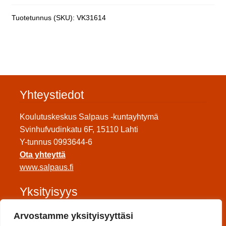
Tuotetunnus (SKU):
VK31614
Yhteystiedot
Koulutuskeskus Salpaus -kuntayhtymä
Svinhufvudinkatu 6F, 15110 Lahti
Y-tunnus 0993644-6
Ota yhteyttä
www.salpaus.fi
Yksityisyys
Tietosuojaseloste
Arvostamme yksityisyyttäsi