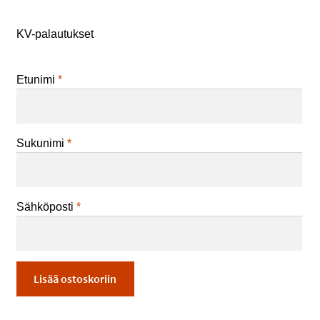
KV-palautukset
Etunimi
*
Sukunimi
*
Sähköposti
*
Ranska
Lisää ostoskoriin
opiskelijaliikkuvuus
määrä