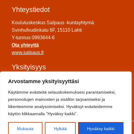
Yhteystiedot
Koulutuskeskus Salpaus -kuntayhtymä
Svinhufvudinkatu 6F, 15110 Lahti
Y-tunnus 0993644-6
Ota yhteyttä
www.salpaus.fi
Yksityisyys
Tietosuojaseloste
Arvostamme yksityisyyttäsi
Saavutettavuuseloste
Käytämme evästeitä selauskokemuksesi parantamiseksi,
Toimitusehdot
personoitujen mainosten ja sisällön tarjoamiseksi ja
liikenteemme analysoimiseksi. Hyväksyt evästeidemme
Sosiaalinen media
käytön klikkaamalla ”Hyväksy kaikki”.
0
Mukauta
Hylkää
Hyväksy kaikki