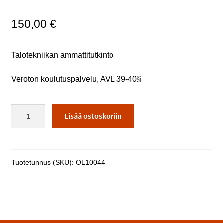
150,00
€
Talotekniikan ammattitutkinto
Veroton koulutuspalvelu, AVL 39-40§
Talotekniikan
Lisää ostoskoriin
ammattitutkinto
määrä
Tuotetunnus (SKU):
OL10044