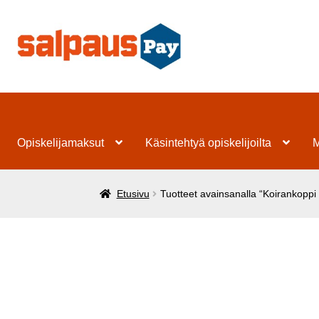
Siirry
Siirry
navigointiin
sisältöön
Opiskelijamaksut
Käsintehtyä opiskelijoilta
M
Etusivu
Tuotteet avainsanalla “Koirankoppi