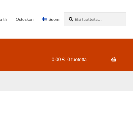
Etsi:
Haku
 tili
Ostoskori
Suomi
0,00
€
0 tuotetta