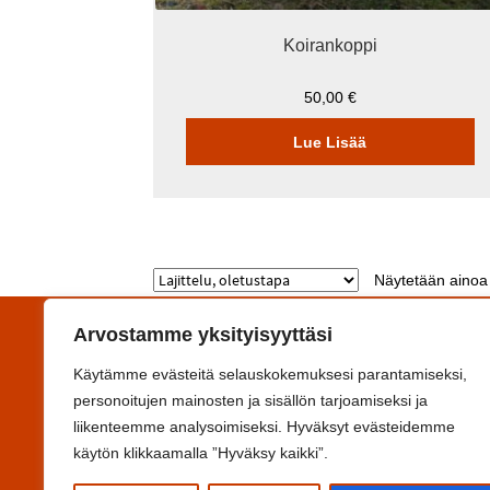
Koirankoppi
50,00
€
Lue Lisää
Näytetään ainoa 
Arvostamme yksityisyyttäsi
Yhteystiedot
Käytämme evästeitä selauskokemuksesi parantamiseksi,
Koulutuskeskus Salpaus -kuntayhtymä
personoitujen mainosten ja sisällön tarjoamiseksi ja
Svinhufvudinkatu 6F, 15110 Lahti
liikenteemme analysoimiseksi. Hyväksyt evästeidemme
Y-tunnus 0993644-6
käytön klikkaamalla ”Hyväksy kaikki”.
Ota yhteyttä