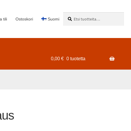
Etsi:
Haku
 tili
Ostoskori
Suomi
0,00
€
0 tuotetta
aus