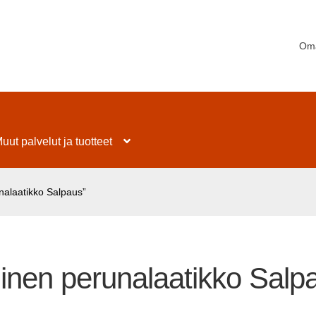
Oma
uut palvelut ja tuotteet
nalaatikko Salpaus”
inen perunalaatikko Salp