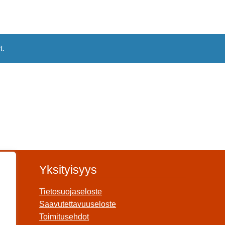
t.
Yksityisyys
Tietosuojaseloste
Saavutettavuuseloste
Toimitusehdot