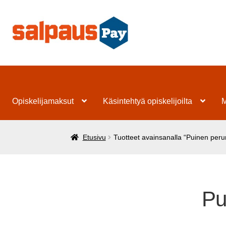
Siirry
Siirry
navigointiin
sisältöön
Opiskelijamaksut
Käsintehtyä opiskelijoilta
M
Etusivu
Tuotteet avainsanalla “Puinen peru
Pu