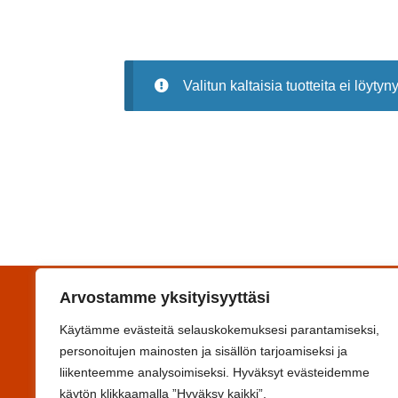
Valitun kaltaisia tuotteita ei löytyny
Arvostamme yksityisyyttäsi
Yhteystiedot
Käytämme evästeitä selauskokemuksesi parantamiseksi,
Koulutuskeskus Salpaus -kuntayhtymä
personoitujen mainosten ja sisällön tarjoamiseksi ja
Svinhufvudinkatu 6F, 15110 Lahti
liikenteemme analysoimiseksi. Hyväksyt evästeidemme
Y-tunnus 0993644-6
käytön klikkaamalla ”Hyväksy kaikki”.