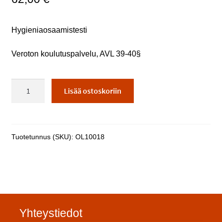
Hygieniaosaamistesti
Veroton koulutuspalvelu, AVL 39-40§
Hygieniaosaamistesti
Lisää ostoskoriin
määrä
Tuotetunnus (SKU):
OL10018
Yhteystiedot