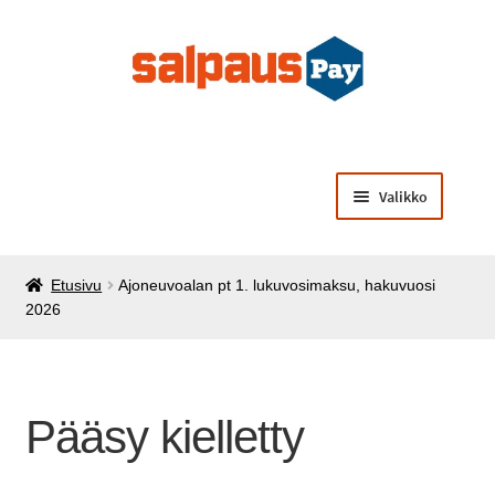
Siirry
Siirry
navigointiin
sisältöön
Valikko
Laajenna
Opiskelijamaksut
alemman
Etusivu
Ajoneuvoalan pt 1. lukuvosimaksu, hakuvuosi
tason
Laajenna
Käsintehtyä opiskelijoilta
2026
valikko
alemman
tason
Laajenna
Muut palvelut ja tuotteet
valikko
alemman
tason
Pääsy kielletty
valikko