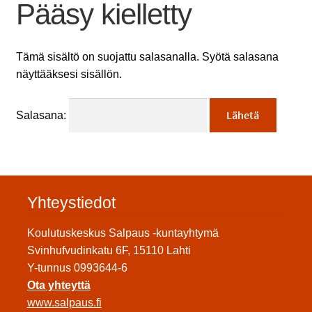
Pääsy kielletty
Tämä sisältö on suojattu salasanalla. Syötä salasana
näyttääksesi sisällön.
Salasana:
Yhteystiedot
Koulutuskeskus Salpaus -kuntayhtymä
Svinhufvudinkatu 6F, 15110 Lahti
Y-tunnus 0993644-6
Ota yhteyttä
www.salpaus.fi