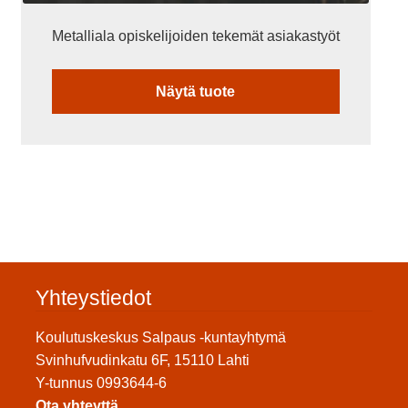
Metalliala opiskelijoiden tekemät asiakastyöt
Näytä tuote
Yhteystiedot
Koulutuskeskus Salpaus -kuntayhtymä
Svinhufvudinkatu 6F, 15110 Lahti
Y-tunnus 0993644-6
Ota yhteyttä