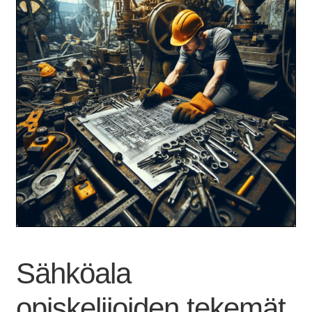
Sähköala
opiskelijoiden tekemät