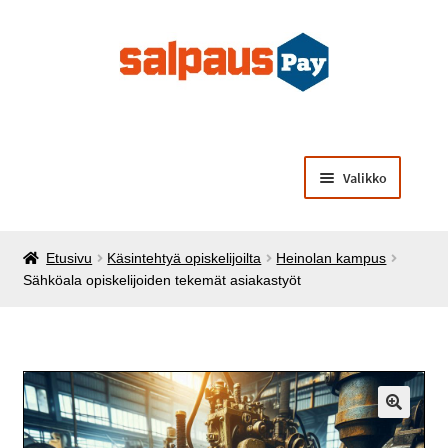
Siirry
Siirry
navigointiin
sisältöön
Valikko
Laajenna
Opiskelijamaksut
alemman
Etusivu
Käsintehtyä opiskelijoilta
Heinolan kampus
tason
Laajenna
Käsintehtyä opiskelijoilta
Sähköala opiskelijoiden tekemät asiakastyöt
valikko
alemman
tason
Laajenna
Muut palvelut ja tuotteet
valikko
alemman
tason
valikko
🔍