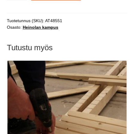
tekemät
asiakastyöt
määrä
Tuotetunnus (SKU):
AT48551
Osasto:
Heinolan kampus
Tutustu myös