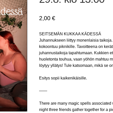
2,00
€
SEITSEMÄN KUKKAA KÄDESSÄ
Juhannukseen liittyy monenlaisia taikoj
kokoontuu piknikille. Tavoitteena on ker
juhannustaikoja tapahtumaan. Kukkien et
huoletonta touhua, vaan yöhön mahtuu mon
löytyy yllätys! Tule katsomaan, mikä se on
Esitys sopii kaikenikäisille.
——
There are many magic spells associated
night three friends gather together for a p