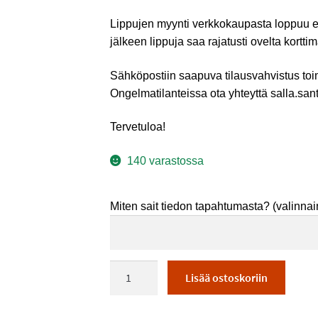
Lippujen myynti verkkokaupasta loppuu es
jälkeen lippuja saa rajatusti ovelta kortti
Sähköpostiin saapuva tilausvahvistus toi
Ongelmatilanteissa ota yhteyttä salla.sa
Tervetuloa!
140 varastossa
Miten sait tiedon tapahtumasta?
(valinna
Seitsemän
Lisää ostoskoriin
kukkaa
kädessä