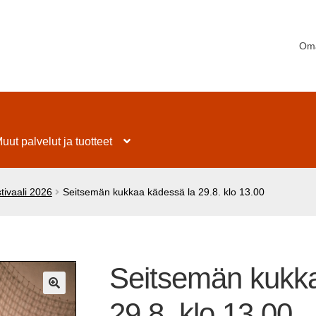
Oma
uut palvelut ja tuotteet
tivaali 2026
Seitsemän kukkaa kädessä la 29.8. klo 13.00
Seitsemän kukka
🔍
29.8. klo 13.00