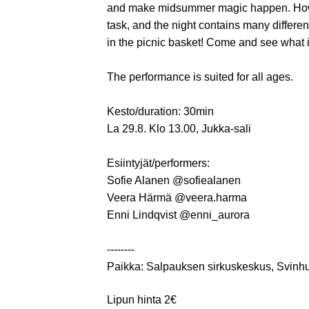
and make midsummer magic happen. Howev
task, and the night contains many differen
in the picnic basket! Come and see what it
The performance is suited for all ages.
Kesto/duration: 30min
La 29.8. Klo 13.00, Jukka-sali
Esiintyjät/performers:
Sofie Alanen @sofiealanen
Veera Härmä @veera.harma
Enni Lindqvist @enni_aurora
--------
Paikka: Salpauksen sirkuskeskus, Svinhu
Lipun hinta 2€