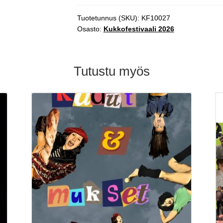
la
29.8.
Tuotetunnus (SKU):
KF10027
klo
Osasto:
Kukkofestivaali 2026
13.00
määrä
Tutustu myös