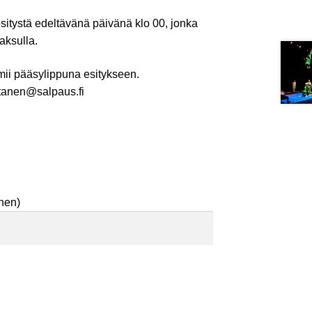
itystä edeltävänä päivänä klo 00, jonka
maksulla.
mii pääsylippuna esitykseen.
ntanen@salpaus.fi
inen)