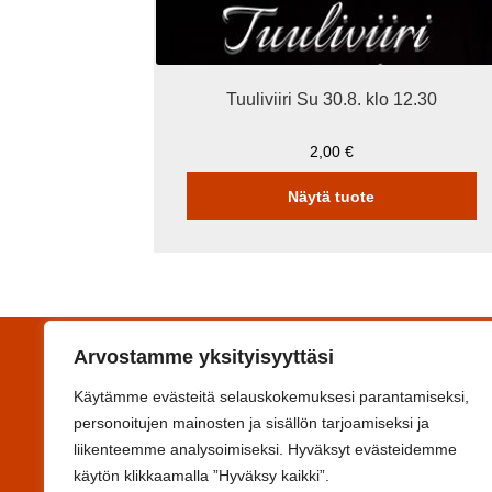
Tuuliviiri Su 30.8. klo 12.30
2,00
€
Näytä tuote
Arvostamme yksityisyyttäsi
Yhteystiedot
Käytämme evästeitä selauskokemuksesi parantamiseksi,
Koulutuskeskus Salpaus -kuntayhtymä
personoitujen mainosten ja sisällön tarjoamiseksi ja
Svinhufvudinkatu 6F, 15110 Lahti
liikenteemme analysoimiseksi. Hyväksyt evästeidemme
Y-tunnus 0993644-6
käytön klikkaamalla ”Hyväksy kaikki”.
Ota yhteyttä