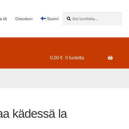
Etsi:
Haku
 tili
Ostoskori
Suomi
0,00
€
0 tuotetta
a kädessä la