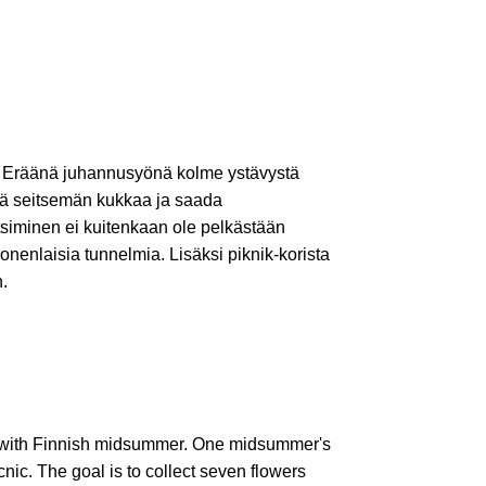
a. Eräänä juhannusyönä kolme ystävystä
ätä seitsemän kukkaa ja saada
siminen ei kuitenkaan ole pelkästään
enlaisia tunnelmia. Lisäksi piknik-korista
.
 with Finnish midsummer. One midsummer's
icnic. The goal is to collect seven flowers