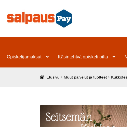
Siirry
Siirry
navigointiin
sisältöön
Opiskelijamaksut
Käsintehtyä opiskelijoilta
M
Etusivu
Muut palvelut ja tuotteet
Kukkofes