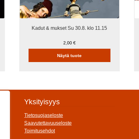
Kadut & mukset Su 30.8. klo 11.15
2,00
€
Näytä tuote
Yksityisyys
Tietosuojaseloste
Saavutettavuuseloste
Toimitusehdot