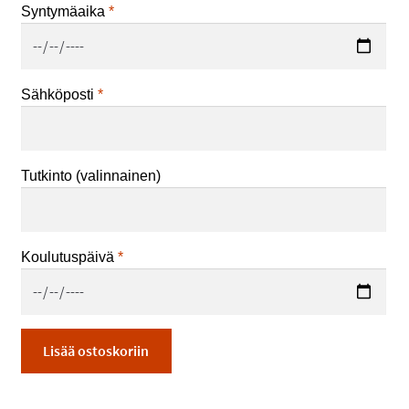
Syntymäaika
*
Sähköposti
*
Tutkinto
(valinnainen)
Koulutuspäivä
*
Ensiapukortti
Lisää ostoskoriin
(EFR)
määrä