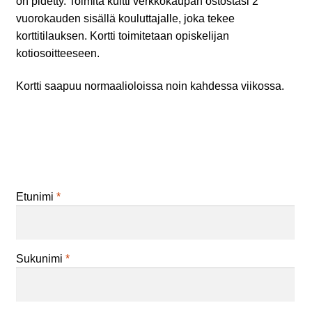
on pidetty. Toimita kuitti verkkokaupan ostostasi 2
vuorokauden sisällä kouluttajalle, joka tekee
korttitilauksen. Kortti toimitetaan opiskelijan
kotiosoitteeseen.
Kortti saapuu normaalioloissa noin kahdessa viikossa.
Etunimi
*
Sukunimi
*