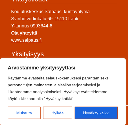
Koulutuskeskus Salpaus -kuntayhtymä
Svinhufvudinkatu 6F, 15110 Lahti
Y-tunnus 0993644-6
Ota yhteyttä
www.salpaus.fi
Yksityisyys
Tietosuojaseloste
Arvostamme yksityisyyttäsi
Saavutettavuuseloste
Käytämme evästeitä selauskokemuksesi parantamiseksi,
Toimitusehdot
personoitujen mainosten ja sisällön tarjoamiseksi ja
liikenteemme analysoimiseksi. Hyväksyt evästeidemme
Sosiaalinen media
käytön klikkaamalla ”Hyväksy kaikki”.
0
Mukauta
Hylkää
Hyväksy kaikki
Etsi:
Haku