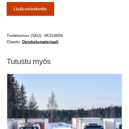
Kuljetusalan
Lisää ostoskoriin
3.
vuoden
opiskelijan
verkkomateriaali
Tuotetunnus (SKU):
VK310004
määrä
Osasto:
Opiskelumateriaali
Tutustu myös