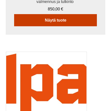
valmennus ja tutkinto
850,00
€
Näytä tuote
Tällä
tuotteella
on
useampi
muunnelma.
Voit
tehdä
valinnat
tuotteen
sivulla.