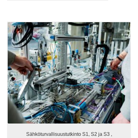
Tällä
tuotteella
on
useampi
muunnelma.
Voit
tehdä
valinnat
tuotteen
sivulla.
Sähköturvallisuustutkinto S1, S2 ja S3 ,