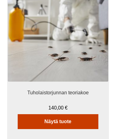
on
useampi
muunnelma.
Voit
tehdä
valinnat
tuotteen
sivulla.
Tuholaistorjunnan teoriakoe
140,00
€
Näytä tuote