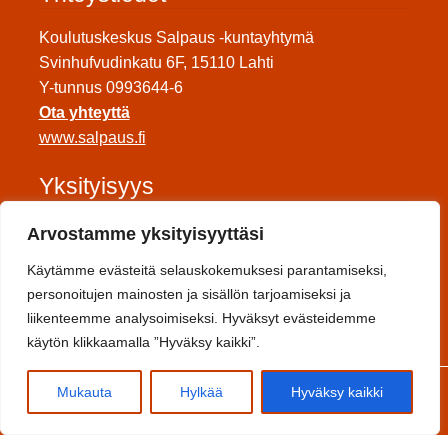
Koulutuskeskus Salpaus -kuntayhtymä
Svinhufvudinkatu 6F, 15110 Lahti
Y-tunnus 0993644-6
Ota yhteyttä
www.salpaus.fi
Yksityisyys
Tietosuojaseloste
Arvostamme yksityisyyttäsi
Saavutettavuuseloste
Käytämme evästeitä selauskokemuksesi parantamiseksi,
Toimitusehdot
personoitujen mainosten ja sisällön tarjoamiseksi ja
liikenteemme analysoimiseksi. Hyväksyt evästeidemme
Sosiaalinen media
käytön klikkaamalla ”Hyväksy kaikki”.
0
Mukauta
Hylkää
Hyväksy kaikki
Etsi:
Haku