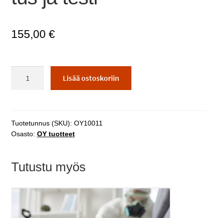
155,00
€
Hygieniaosaamiskoulutus
Lisää ostoskoriin
ja
testi
määrä
Tuotetunnus (SKU):
OY10011
Osasto:
OY tuotteet
Tutustu myös
Tällä
tuotteella