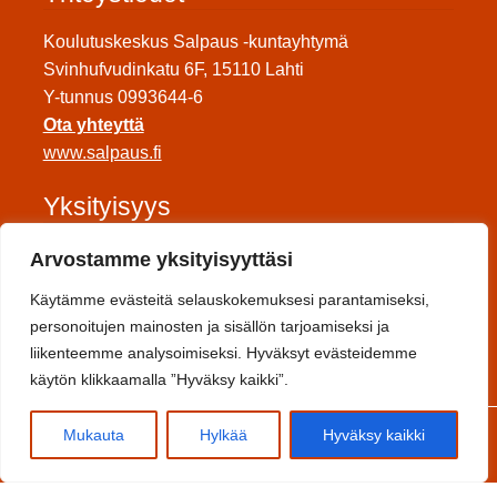
Koulutuskeskus Salpaus -kuntayhtymä
Svinhufvudinkatu 6F, 15110 Lahti
Y-tunnus 0993644-6
Ota yhteyttä
www.salpaus.fi
Yksityisyys
Tietosuojaseloste
Arvostamme yksityisyyttäsi
Saavutettavuuseloste
Käytämme evästeitä selauskokemuksesi parantamiseksi,
Toimitusehdot
personoitujen mainosten ja sisällön tarjoamiseksi ja
liikenteemme analysoimiseksi. Hyväksyt evästeidemme
Sosiaalinen media
käytön klikkaamalla ”Hyväksy kaikki”.
0
Mukauta
Hylkää
Hyväksy kaikki
Etsi:
Haku