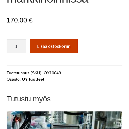
170,00
€
Digitaalisuus
Lisää ostoskoriin
markkinoinnissa
määrä
Tuotetunnus (SKU):
OY10049
Osasto:
OY tuotteet
Tutustu myös