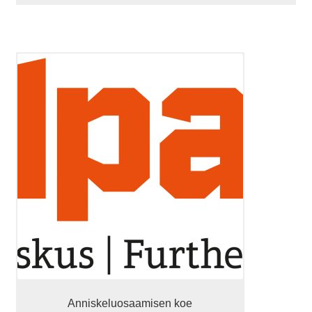
Tällä
tuotteella
on
useampi
muunnelma.
Voit
tehdä
valinnat
tuotteen
sivulla.
Anniskeluosaamisen koe