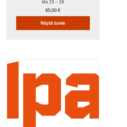
klo 15 – 16
65,00
€
Näytä tuote
Tällä
tuotteella
on
useampi
muunnelma.
Voit
tehdä
valinnat
tuotteen
sivulla.