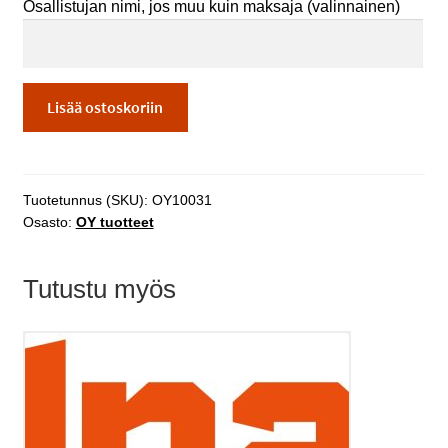
Osallistujan nimi, jos muu kuin maksaja
(valinnainen)
SFS
Lisää ostoskoriin
6002
sähkötyöturvallisuuskoulutus
ja
koe
Tuotetunnus (SKU):
OY10031
Osasto:
OY tuotteet
määrä
Tutustu myös
Tällä
tuotteella
on
useampi
muunnelma.