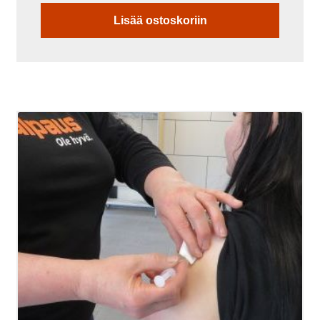
Lisää ostoskoriin
Tällä
tuotteella
on
useampi
muunnelma.
Voit
tehdä
valinnat
tuotteen
sivulla.