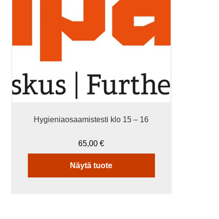
Voit
tehdä
valinnat
tuotteen
sivulla.
Hygieniaosaamistesti klo 15 – 16
65,00
€
Näytä tuote