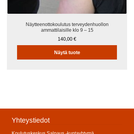
Näytteenottokoulutus terveydenhuollon
ammattilaisille klo 9 – 15
140,00
€
Näytä tuote
Yhteystiedot
Koulutuskeskus Salpaus -kuntayhtymä