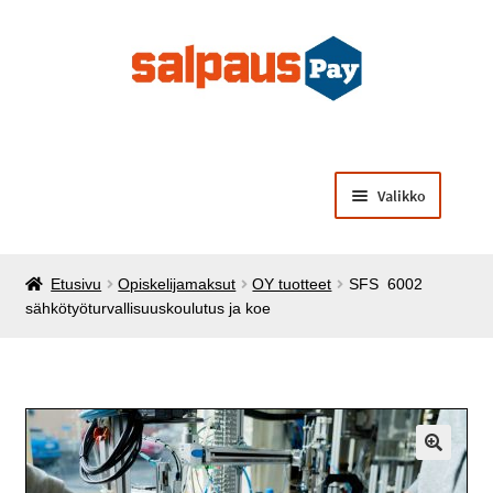
Siirry
Siirry
navigointiin
sisältöön
Valikko
Laajenna
Opiskelijamaksut
alemman
Etusivu
Opiskelijamaksut
OY tuotteet
SFS 6002
tason
Laajenna
Käsintehtyä opiskelijoilta
sähkötyöturvallisuuskoulutus ja koe
valikko
alemman
tason
Laajenna
Muut palvelut ja tuotteet
valikko
alemman
tason
valikko
🔍