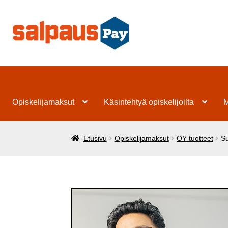
Siirry
Siirry
navigointiin
sisältöön
Opiskelijamaksut
Käsintehtyä opiskelijoilta
M
Etusivu
Opiskelijamaksut
OY tuotteet
Su