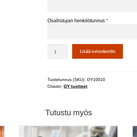
Osallistujan henkilötunnus
*
Suomen
Lisää ostoskoriin
kielen
ja
kulttuurin
perusopinnot
Tuotetunnus (SKU):
OY10010
1A
Osasto:
OY tuotteet
8.9.2026
-
3.12.2026
Tutustu myös
määrä
Tä
tu