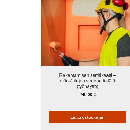
Rakentamisen sertifikaatti –
märkätilojen vedenedistäjä
(työnäyttö)
240,00
€
Lisää ostoskoriin