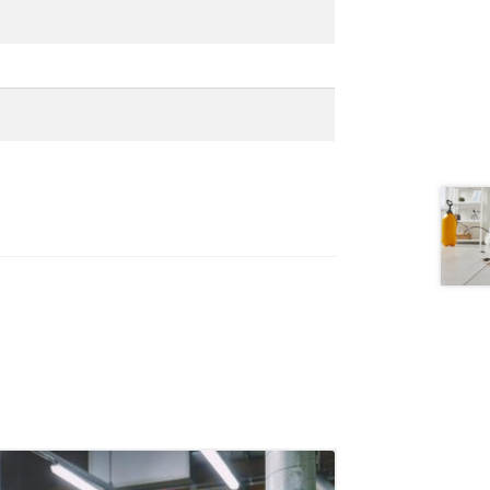
llä
otteella