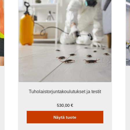
o
u
m
Vo
te
va
tu
si
Tuholaistorjuntakoulutukset ja testit
530,00
€
Näytä tuote