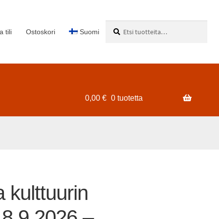
Etsi:
Haku
 tili
Ostoskori
Suomi
0,00
€
0 tuotetta
 kulttuurin
 8.9.2026 –