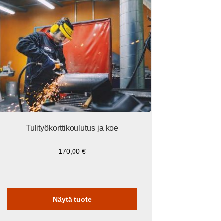
n
seampi
uunnelma.
it
hdä
linnat
otteen
vulla.
Tulityökorttikoulutus ja koe
170,00
€
Näytä tuote