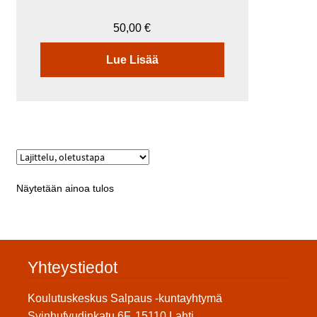
50,00
€
Lue Lisää
Näytetään ainoa tulos
Yhteystiedot
Koulutuskeskus Salpaus -kuntayhtymä
Svinhufvudinkatu 6F, 15110 Lahti