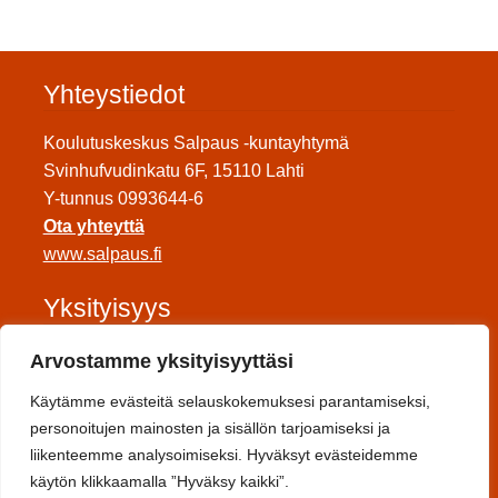
Yhteystiedot
Koulutuskeskus Salpaus -kuntayhtymä
Svinhufvudinkatu 6F, 15110 Lahti
Y-tunnus 0993644-6
Ota yhteyttä
www.salpaus.fi
Yksityisyys
Tietosuojaseloste
Arvostamme yksityisyyttäsi
Saavutettavuuseloste
Käytämme evästeitä selauskokemuksesi parantamiseksi,
Toimitusehdot
personoitujen mainosten ja sisällön tarjoamiseksi ja
liikenteemme analysoimiseksi. Hyväksyt evästeidemme
Sosiaalinen media
käytön klikkaamalla ”Hyväksy kaikki”.