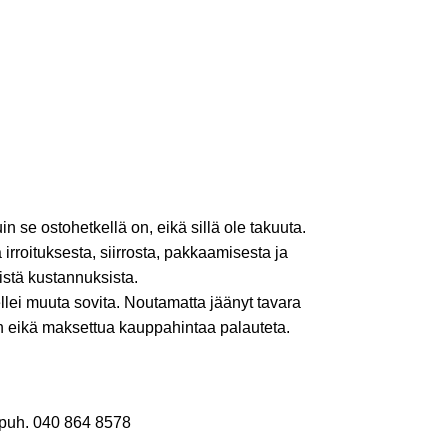
se ostohetkellä on, eikä sillä ole takuuta.
 irroituksesta, siirrosta, pakkaamisesta ja
vistä kustannuksista.
llei muuta sovita. Noutamatta jäänyt tavara
en eikä maksettua kauppahintaa palauteta.
i puh. 040 864 8578