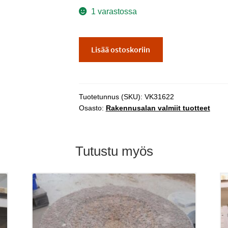
1 varastossa
Rakoliiteri
Lisää ostoskoriin
määrä
Tuotetunnus (SKU):
VK31622
Osasto:
Rakennusalan valmiit tuotteet
Tutustu myös