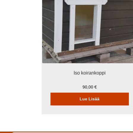
Iso koirankoppi
90,00
€
Lue Lisää