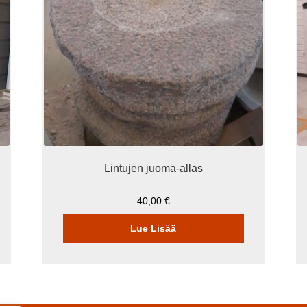
Lintujen juoma-allas
40,00
€
Lue Lisää