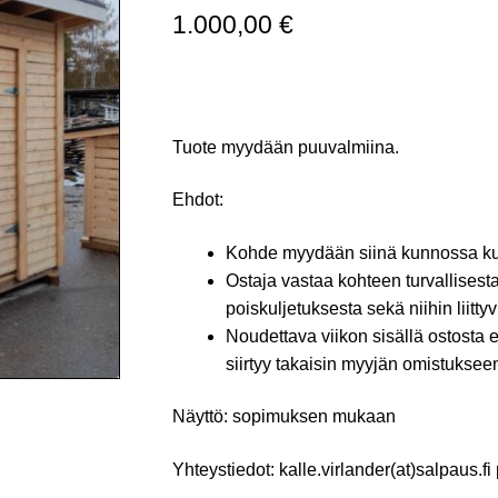
1.000,00
€
Tuote myydään puuvalmiina.
Ehdot:
Kohde myydään siinä kunnossa kuin 
Ostaja vastaa kohteen turvallisesta
poiskuljetuksesta sekä niihin liitty
Noudettava viikon sisällä ostosta e
siirtyy takaisin myyjän omistukse
Näyttö: sopimuksen mukaan
Yhteystiedot: kalle.virlander(at)salpaus.f