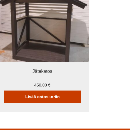
Jätekatos
450,00
€
Lisää ostoskoriin