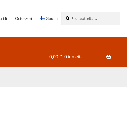
Etsi:
Haku
 tili
Ostoskori
Suomi
0,00
€
0 tuotetta