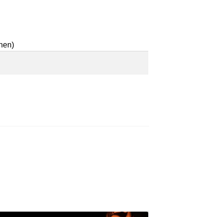
inen)