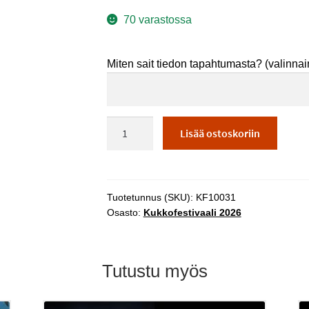
70 varastossa
Miten sait tiedon tapahtumasta?
(valinna
Glimmer
Lisää ostoskoriin
of
Light
LA
29.8.
Tuotetunnus (SKU):
KF10031
KLO
Osasto:
Kukkofestivaali 2026
17.30
määrä
Tutustu myös