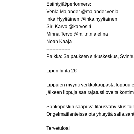
Esiintyjät/performers:
Venla Majander @majander.venla
Inka Hyytiäinen @inka.hyytiainen
Siri Karvo @karvosiri
Minna Tervo @m.i.n.n.a.elina
Noah Kaaja
----------------
Paikka: Salpauksen sirkuskeskus, Svinhu
Lipun hinta 2€
Lippujen myynti verkkokaupasta loppuu es
jälkeen lippuja saa rajatusti ovelta kortti
Sähköpostiin saapuva tilausvahvistus toi
Ongelmatilanteissa ota yhteyttä salla.sa
Tervetuloa!