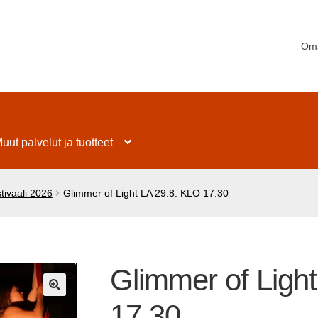
Oma
uut palvelut ja tuotteet
tivaali 2026
Glimmer of Light LA 29.8. KLO 17.30
Glimmer of Ligh
🔍
17.30