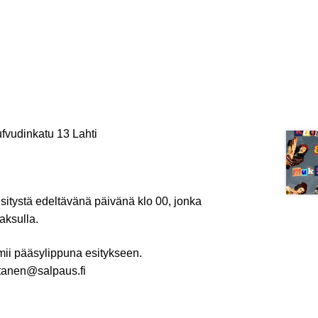
fvudinkatu 13 Lahti
itystä edeltävänä päivänä klo 00, jonka
maksulla.
mii pääsylippuna esitykseen.
ntanen@salpaus.fi