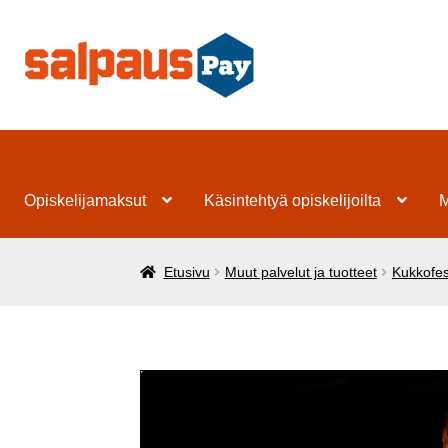
Siirry
Siirry
navigointiin
sisältöön
Opiskelijamaksut
Käsintehtyä opiskelijoilta
M
Etusivu
Muut palvelut ja tuotteet
Kukkofes