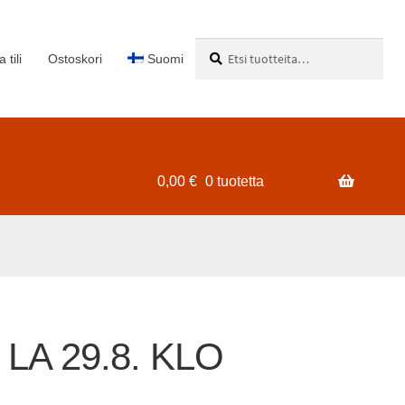
Etsi:
Haku
 tili
Ostoskori
Suomi
0,00
€
0 tuotetta
t LA 29.8. KLO