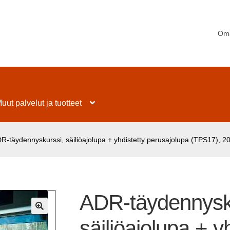
Oma
uut palvelut ja tuotteet
R-täydennyskurssi, säiliöajolupa + yhdistetty perusajolupa (TPS17), 2
ADR-täydennysk
🔍
säiliöajolupa + y