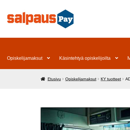
Siirry
Siirry
navigointiin
sisältöön
Opiskelijamaksut
Käsintehtyä opiskelijoilta
M
Etusivu
Opiskelijamaksut
KY tuotteet
AD