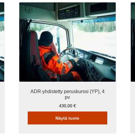
Tällä
tuotteella
on
useampi
muunnelma.
Voit
tehdä
valinnat
tuotteen
sivulla.
ADR-yhdistetty peruskurssi (YP), 4
pv
430,00
€
Näytä tuote