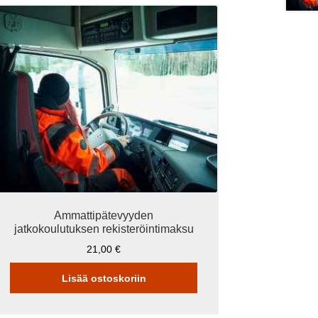
Ammattipätevyyden
jatkokoulutuksen rekisteröintimaksu
21,00
€
Lisää ostoskoriin