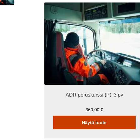
Tällä
tuotteella
on
useampi
muunnelma.
Voit
tehdä
valinnat
tuotteen
sivulla.
ADR peruskurssi (P), 3 pv
360,00
€
Näytä tuote