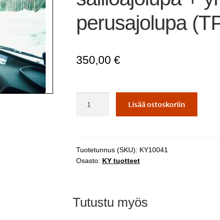
perusajolupa (T
350,00
€
ADR-
Lisää ostoskoriin
täydennyskurssi,
säiliöajolupa
+
yhdistetty
Tuotetunnus (SKU):
KY10041
perusajolupa
Osasto:
KY tuotteet
(TPS17),
20
h
Tutustu myös
määrä